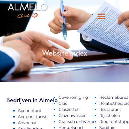
Website index
Gevelreiniging
Reclameburea
Bedrijven in Almelo
Glas
Relatietherapi
Glaszetter
Restaurant
Accountant
Glazenwasser
Rijscholen
Acupuncturist
Grafisch ontwerper
Riool ontstop
Advocaat
Hengelsport
Sanitair
Apk keuring