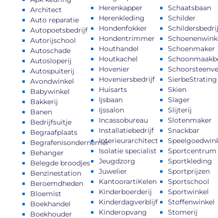
Herenkapper
Schaatsbaan
Architect
Herenkleding
Schilder
Auto reparatie
Hondenfokker
Schildersbedrij
Autopoetsbedrijf
Hondentrimmer
Schoenenwink
Autorijschool
Houthandel
Schoenmaker
Autoschade
Houtkachel
Schoonmaakbe
Autosloperij
Hovenier
Schoorsteenv
Autospuiterij
Hoveniersbedrijf
SierbeStrating
Avondwinkel
Huisarts
Skien
Babywinkel
Ijsbaan
Slager
Bakkerij
Ijssalon
Slijterij
Banen
Incassobureau
Slotenmaker
Bedrijfsuitje
Installatiebedrijf
Snackbar
Begraafplaats
Interieurarchitect
Speelgoedwink
Begrafenisondernemer
Isolatie specialist
Sportcentrum
Behanger
Jeugdzorg
Sportkleding
Belegde broodjes
Juwelier
Sportprijzen
Benzinestation
KantoorartiKelen
Sportschool
Beroemdheden​
Kinderboerderij
Sportwinkel
Bloemist
Kinderdagverblijf
Stoffenwinkel
Boekhandel
Kinderopvang
Stomerij
Boekhouder