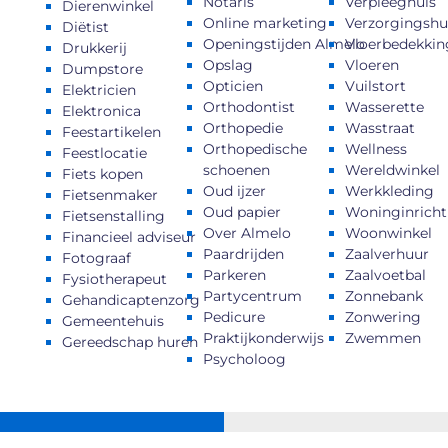
Notaris
Verpleeghuis
Dierenwinkel
Online marketing
Verzorgingshu
Diëtist
Openingstijden Almelo
Vloerbedekkin
Drukkerij
Opslag
Vloeren
Dumpstore
Opticien
Vuilstort
Elektricien
Orthodontist
Wasserette
Elektronica
Orthopedie
Wasstraat
Feestartikelen
Orthopedische
Wellness
Feestlocatie
schoenen
Wereldwinkel
Fiets kopen
Oud ijzer
Werkkleding
Fietsenmaker
Oud papier
Woninginricht
Fietsenstalling
Over Almelo
Woonwinkel
Financieel adviseur
Paardrijden
Zaalverhuur
Fotograaf
Parkeren
Zaalvoetbal
Fysiotherapeut
Partycentrum
Zonnebank
Gehandicaptenzorg
Pedicure
Zonwering
Gemeentehuis
Praktijkonderwijs
Zwemmen
Gereedschap huren
Psycholoog