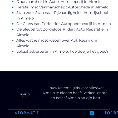
Duurzaamheid in Actie: Autosloperij in Almelo
Herstel met Vakmanschap : Autoschade in Almelo
Stap voor Stap naar Rijvaardigheid : Autorijschool
in Almelo
De Glans van Perfectie : Autopoetsbedrijf in Almelo
De Sleutel tot Zorgeloos Rijden: Auto Reparatie in
Almelo
Alles wat je moet weten over Apk Keuring in
Almelo
Lokaal adverteren in Almelo: hoe doe je het goed?
Jouw ultieme gids voor alles wat
Almelo te bieden heeft. Verken, ontdek
en beleef Almelo op zijn best.
INFORMATIE
TOP B