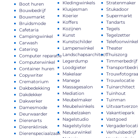
Kledingwinkels
Stratenmaker
Boot huren
Klusjesman
Stukadoor
Bouwbedrijf
Koerier
Supermarkt
Bouwmarkt
Koffers
Tandarts
Bruidsmode
Kozijnen
Tegels
Cafetaria
Kunst
Tegelzetter
Campingwinkel
Kunstschilder
Telefoonwinke
Carwash
Lampenwinkel
Theater
Catering
Landschapsarchitect
Thuiszorg
Computer reparatie
Legerdump
Timmerbedrijf
Computerwinkel
Loodgieter
Transportbedri
Container huren
Makelaar
Trouwfotograa
Copywriter
Manege
Trouwlocatie
Crematorium
Massagesalon
Tuinarchitect
Dakbedekking
Mediation
Tuinhout
Dakdekker
Meubelmaker
Tuinman
Dakwerker
Meubelwinkels
Uitvaartverzo
Damesmode
Meubelzaken
Vakantiepark
Deurwaarder
Nagelstudio
Vastgoed
Dierenarts
Nagelstyliste
Vergaderlocat
Dierenkliniek
Natuurwinkel
Verhuisbedrijf
Dierenspeciaalzaak