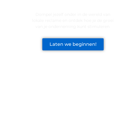
VOOR JOUW BEDRIJF!
Dompel jezelf onder in de wereld van
lokale reclame en ontdek hoe je de groei
van je onderneming kunt stimuleren.
Laten we beginnen!