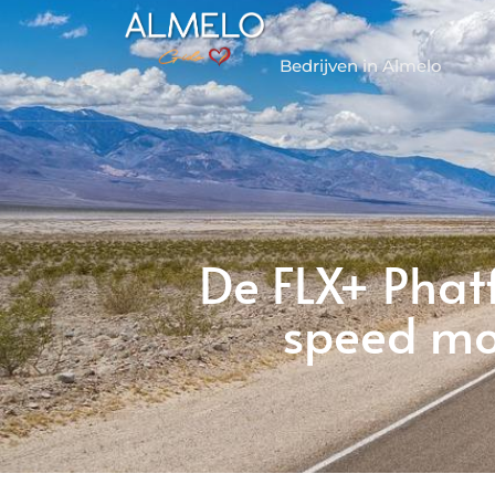
Bedrijven in Almelo
De FLX+ Phatf
speed mot