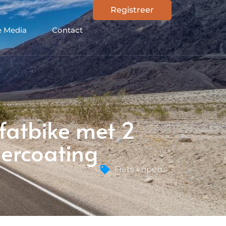
Registreer
e Media
Contact
 fatbike met 2
dercoating
Fiets kopen