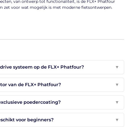
specten, van ontwerp tot functionaliteit, is de FLX+ Phatfour
rm zet voor wat mogelijk is met moderne fietsontwerpen.
 drive systeem op de FLX+ Phatfour?
▼
tor van de FLX+ Phatfour?
▼
 exclusieve poedercoating?
▼
eschikt voor beginners?
▼