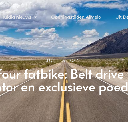
Huidig nieuws
Openingstijden Almelo
Uit D
JULI 15, 2024
our fatbike: Belt drive
or en exclusieve poe