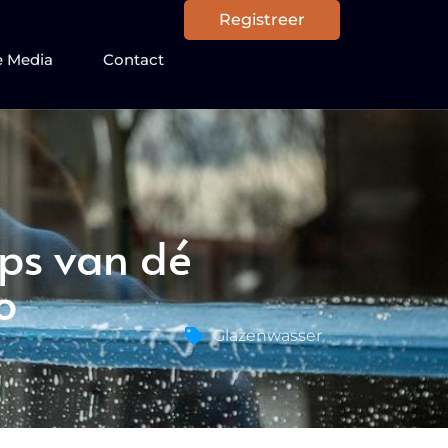
Registreer
e Media
Contact
ips van dé
o
Glazenwasser