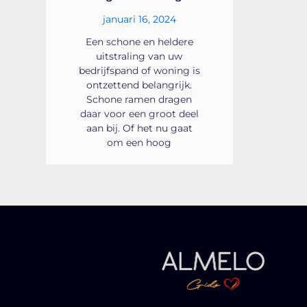
januari 16, 2024
Een schone en heldere
uitstraling van uw
bedrijfspand of woning is
ontzettend belangrijk.
Schone ramen dragen
daar voor een groot deel
aan bij. Of het nu gaat
om een hoog