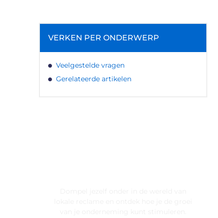
VERKEN PER ONDERWERP
Veelgestelde vragen
Gerelateerde artikelen
LATEN WE DE KRACHT VAN
LOKALE RECLAME ONTDEKKEN
VOOR JOUW BEDRIJF!
Dompel jezelf onder in de wereld van
lokale reclame en ontdek hoe je de groei
van je onderneming kunt stimuleren.