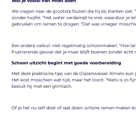
Wat je vooral niet moet doen
We vragen naar de grootste fouten die hij bij klanten ziet. 
zonder twijfel. “Het water verdampt te snel, waardoor je lel
gebruiken om ramen te drogen. “Dat was vroeger misschien 
Een andere valkuil: niet regelmatig schoonmaken. “Hoe lang
frustrerende gevoel dat je maar blijft boenen zonder echt r
Schoon uitzicht begint met goede voorbereiding
Met deze praktische tips van de Glazenwasser Almelo kun je
Het kost misschien wat tijd, maar het loont. “Niets is zo fi
besluit hij met een glimlach.
Of je het nu zelf doet of laat doen: schone ramen maken éch