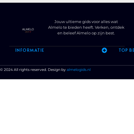
Jouw ultieme gids voor alles wat
Almelo te bieden heeft. Verken, ontdek
en beleef Almelo op zijn best.
INFORMATIE
TOP B
© 2024 All rights reserved. Design by
almelogids.nl