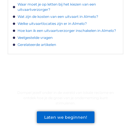
Waar moet je op letten bij het kiezen van een
uitvaartverzorger?
Wat zijn de kosten van een uitvaart in Almelo?
Welke uitvaartlocaties zijn er in Almelo?
Hoe kan ik een uitvaartverzorger inschakelen in Almelo?
Veelgestelde vragen
Gerelateerde artikelen
LATEN WE DE KRACHT VAN LOKALE
RECLAME ONTDEKKEN VOOR JOUW
BEDRIJF!
Dompel jezelf onder in de wereld van lokale reclame en
ontdek hoe je de groei van je onderneming kunt
stimuleren.
Laten we beginnen!