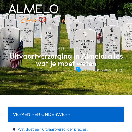
JANUARI 17, 2024
Uitvaartverzorging in Almelo: alles
wat je moet weten
Uitvaartverzorging
VERKEN PER ONDERWERP
Wat doet een uitvaartverzorger precies?