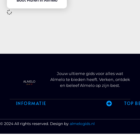
Boot Huren in Almelo
Jouw ultieme gids voor alles wat
Almelo te bieden heeft. Verken, ontdek
en beleef Almelo op zijn best.
INFORMATIE
TOP B
© 2024 All rights reserved. Design by
almelogids.nl