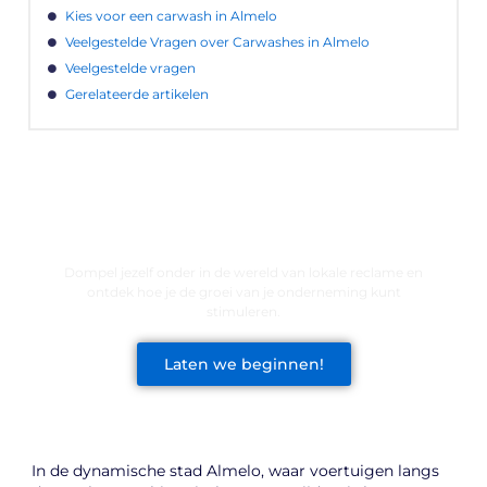
Kies voor een carwash in Almelo
Veelgestelde Vragen over Carwashes in Almelo
Veelgestelde vragen
Gerelateerde artikelen
LATEN WE DE KRACHT VAN LOKALE
RECLAME ONTDEKKEN VOOR JOUW
BEDRIJF!
Dompel jezelf onder in de wereld van lokale reclame en
ontdek hoe je de groei van je onderneming kunt
stimuleren.
Laten we beginnen!
In de dynamische stad Almelo, waar voertuigen langs