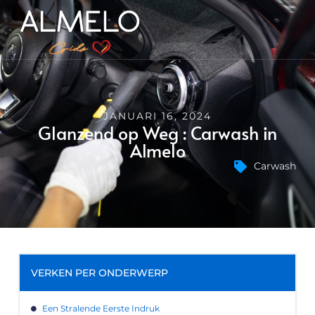
JANUARI 16, 2024
Glanzend op Weg : Carwash in
Almelo
Carwash
VERKEN PER ONDERWERP
Een Stralende Eerste Indruk