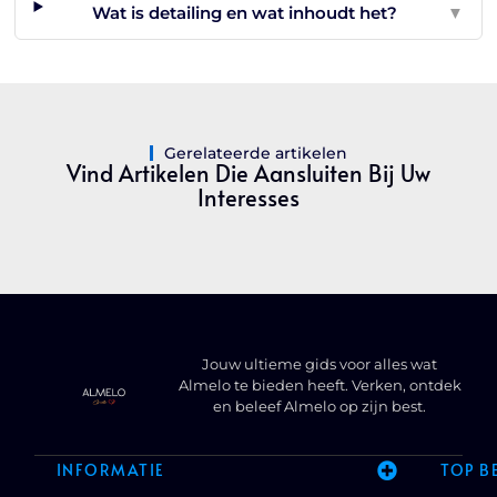
Wat is detailing en wat inhoudt het?
▼
Gerelateerde artikelen
Vind Artikelen Die Aansluiten Bij Uw
Interesses
Jouw ultieme gids voor alles wat
Almelo te bieden heeft. Verken, ontdek
en beleef Almelo op zijn best.
INFORMATIE
TOP B