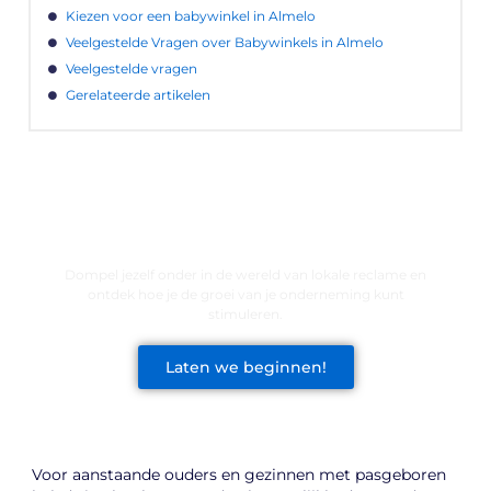
Kiezen voor een babywinkel in Almelo
Veelgestelde Vragen over Babywinkels in Almelo
Veelgestelde vragen
Gerelateerde artikelen
LATEN WE DE KRACHT VAN LOKALE
RECLAME ONTDEKKEN VOOR JOUW
BEDRIJF!
Dompel jezelf onder in de wereld van lokale reclame en
ontdek hoe je de groei van je onderneming kunt
stimuleren.
Laten we beginnen!
Voor aanstaande ouders en gezinnen met pasgeboren