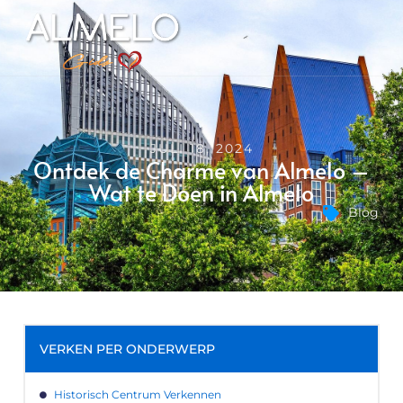
JULI 18, 2024
Ontdek de Charme van Almelo –
Wat te Doen in Almelo
Blog
VERKEN PER ONDERWERP
Historisch Centrum Verkennen