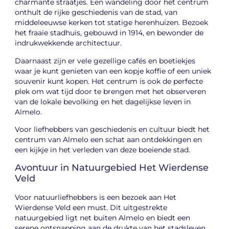
charmante straatjes. Een wandeling door het centrum
onthult de rijke geschiedenis van de stad, van
middeleeuwse kerken tot statige herenhuizen. Bezoek
het fraaie stadhuis, gebouwd in 1914, en bewonder de
indrukwekkende architectuur.
Daarnaast zijn er vele gezellige cafés en boetiekjes
waar je kunt genieten van een kopje koffie of een uniek
souvenir kunt kopen. Het centrum is ook de perfecte
plek om wat tijd door te brengen met het observeren
van de lokale bevolking en het dagelijkse leven in
Almelo.
Voor liefhebbers van geschiedenis en cultuur biedt het
centrum van Almelo een schat aan ontdekkingen en
een kijkje in het verleden van deze boeiende stad.
Avontuur in Natuurgebied Het Wierdense
Veld
Voor natuurliefhebbers is een bezoek aan Het
Wierdense Veld een must. Dit uitgestrekte
natuurgebied ligt net buiten Almelo en biedt een
serene ontsnapping aan de drukte van het stadsleven.