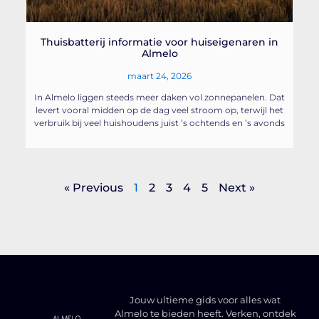
Thuisbatterij informatie voor huiseigenaren in
Almelo
maart 24, 2026
In Almelo liggen steeds meer daken vol zonnepanelen. Dat
levert vooral midden op de dag veel stroom op, terwijl het
verbruik bij veel huishoudens juist ’s ochtends en ’s avonds
« Previous
1
2
3
4
5
Next »
Jouw ultieme gids voor alles wat
Almelo te bieden heeft. Verken, ontdek