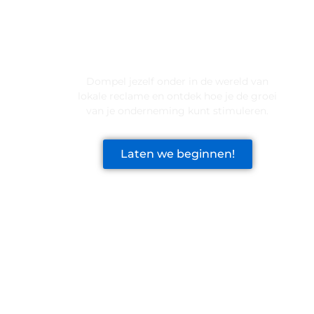
LATEN WE DE KRACHT VAN
LOKALE RECLAME ONTDEKKEN
VOOR JOUW BEDRIJF!
Dompel jezelf onder in de wereld van
lokale reclame en ontdek hoe je de groei
van je onderneming kunt stimuleren.
Laten we beginnen!