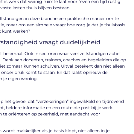
t is werk dat weinig ruimte laat voor “even een tijd rustig
e vaste lasten thuis blijven bestaan.
lfstandigen in deze branche een praktische manier om te
ie, maar om een simpele vraag: hoe zorg je dat je thuisbasis
iet kunt werken?
lfstandigheid vraagt duidelijkheid
iet helemaal. Ook in sectoren waar veel zelfstandigen actief
p. Denk aan docenten, trainers, coaches en begeleiders die op
iet zomaar kunnen schuiven. Uitval betekent dan niet alleen
 onder druk komt te staan. En dat raakt opnieuw de
 in je eigen woning.
 op het gevoel dat “verzekeringen” ingewikkeld en tijdrovend
ht, heldere informatie en een route die past bij je werk.
h te oriënteren op zekerheid, met aandacht voor
wordt makkelijker als je basis klopt, niet alleen in je