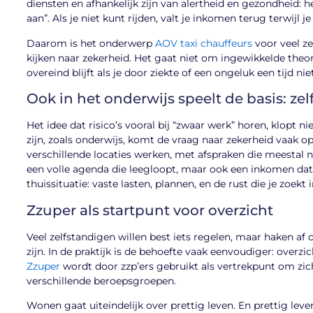
diensten en afhankelijk zijn van alertheid en gezondheid: he
aan”. Als je niet kunt rijden, valt je inkomen terug terwijl j
Daarom is het onderwerp
AOV taxi chauffeurs
voor veel ze
kijken naar zekerheid. Het gaat niet om ingewikkelde theor
overeind blijft als je door ziekte of een ongeluk een tijd n
Ook in het onderwijs speelt de basis: ze
Het idee dat risico’s vooral bij “zwaar werk” horen, klopt n
zijn, zoals onderwijs, komt de vraag naar zekerheid vaak o
verschillende locaties werken, met afspraken die meestal n
een volle agenda die leegloopt, maar ook een inkomen dat
thuissituatie: vaste lasten, plannen, en de rust die je zoekt
Zzuper als startpunt voor overzicht
Veel zelfstandigen willen best iets regelen, maar haken af
zijn. In de praktijk is de behoefte vaak eenvoudiger: overzic
Zzuper
wordt door zzp’ers gebruikt als vertrekpunt om zic
verschillende beroepsgroepen.
Wonen gaat uiteindelijk over prettig leven. En prettig leven 