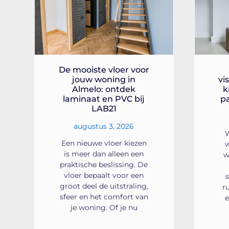
De mooiste vloer voor
jouw woning in
vi
Almelo: ontdek
k
laminaat en PVC bij
p
LAB21
augustus 3, 2026
W
Een nieuwe vloer kiezen
w
is meer dan alleen een
w
praktische beslissing. De
vloer bepaalt voor een
groot deel de uitstraling,
r
sfeer en het comfort van
e
je woning. Of je nu