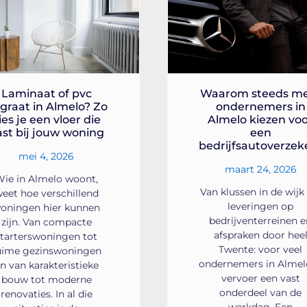
Laminaat of pvc
Waarom steeds m
sgraat in Almelo? Zo
ondernemers in
ies je een vloer die
Almelo kiezen vo
ast bij jouw woning
een
bedrijfsautoverzek
mei 4, 2026
maart 24, 2026
ie in Almelo woont,
Van klussen in de wijk
eet hoe verschillend
leveringen op
oningen hier kunnen
bedrijventerreinen 
zijn. Van compacte
afspraken door hee
starterswoningen tot
Twente: voor veel
uime gezinswoningen
ondernemers in Almelo
n van karakteristieke
vervoer een vast
bouw tot moderne
onderdeel van de
renovaties. In al die
werkdag. Een