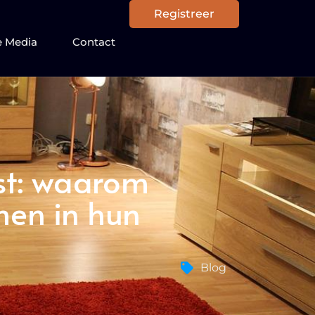
Registreer
e Media
Contact
st: waarom
men in hun
Blog