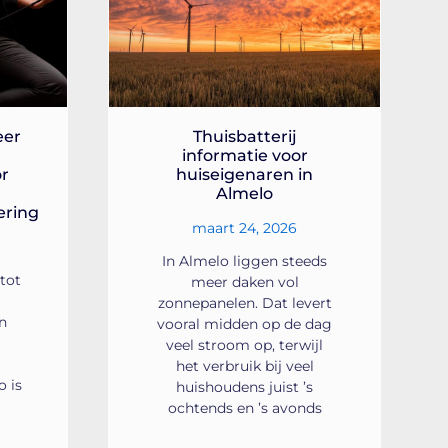
eer
Thuisbatterij
informatie voor
or
huiseigenaren in
Almelo
ering
maart 24, 2026
In Almelo liggen steeds
 tot
meer daken vol
zonnepanelen. Dat levert
en
vooral midden op de dag
l
veel stroom op, terwijl
het verbruik bij veel
 is
huishoudens juist ’s
ochtends en ’s avonds