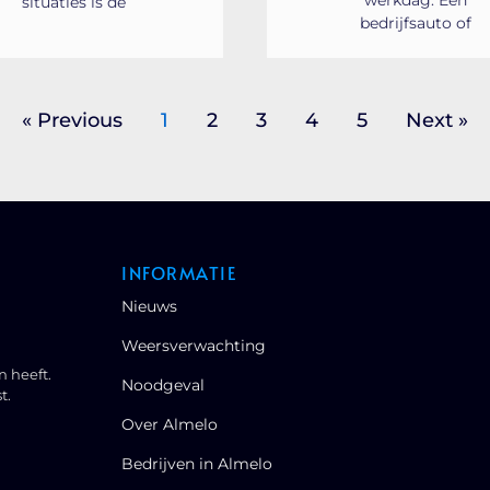
situaties is de
bedrijfsauto of
« Previous
1
2
3
4
5
Next »
INFORMATIE
Nieuws
Weersverwachting
n heeft.
Noodgeval
t.
Over Almelo
Bedrijven in Almelo