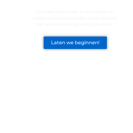
VOOR JOUW BEDRIJF!
Dompel jezelf onder in de wereld van
lokale reclame en ontdek hoe je de groei
van je onderneming kunt stimuleren.
Laten we beginnen!