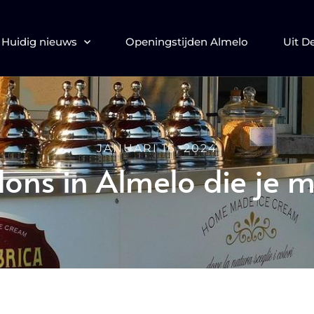
Huidig nieuws
Openingstijden Almelo
Uit D
JANUARI 16, 2024
alons in Almelo die je 