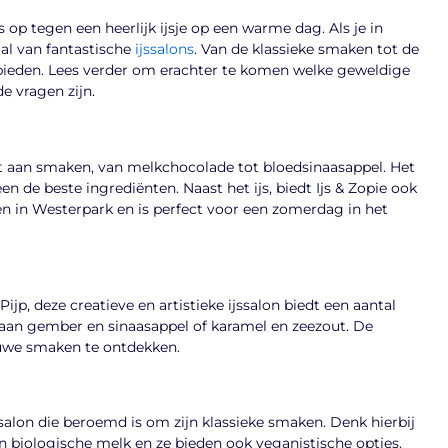
s op tegen een heerlijk ijsje op een warme dag. Als je in
tal van fantastische
ijssalons
. Van de klassieke smaken tot de
 bieden. Lees verder om erachter te komen welke geweldige
e vragen zijn.
nt aan smaken, van melkchocolade tot bloedsinaasappel. Het
en de beste ingrediënten. Naast het ijs, biedt Ijs & Zopie ook
gen in Westerpark en is perfect voor een zomerdag in het
Pijp, deze creatieve en artistieke ijssalon biedt een aantal
 aan gember en sinaasappel of karamel en zeezout. De
euwe smaken te ontdekken.
jssalon die beroemd is om zijn klassieke smaken. Denk hierbij
van biologische melk en ze bieden ook veganistische opties.