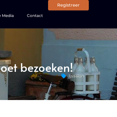
Registreer
e Media
Contact
moet bezoeken!
Ijssalon