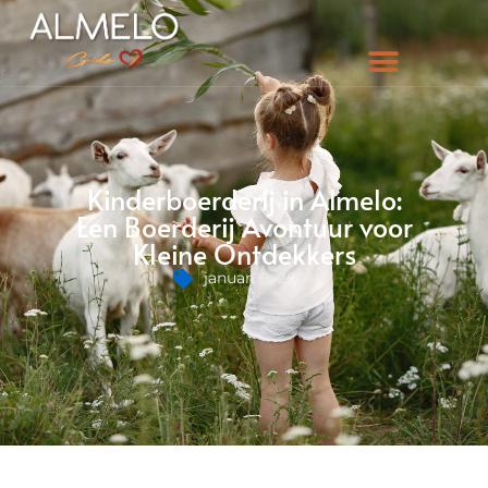
Kinderboerderij in Almelo:
Een Boerderij Avontuur voor
Kleine Ontdekkers
januari 9, 2024