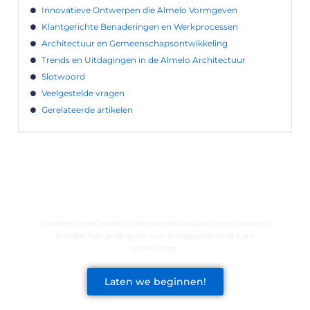
Innovatieve Ontwerpen die Almelo Vormgeven
Klantgerichte Benaderingen en Werkprocessen
Architectuur en Gemeenschapsontwikkeling
Trends en Uitdagingen in de Almelo Architectuur
Slotwoord
Veelgestelde vragen
Gerelateerde artikelen
LATEN WE DE KRACHT VAN LOKALE
RECLAME ONTDEKKEN VOOR JOUW
BEDRIJF!
Dompel jezelf onder in de wereld van lokale reclame en
ontdek hoe je de groei van je onderneming kunt
stimuleren.
Laten we beginnen!