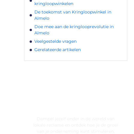
kringloopwinkelen
De toekomst van Kringloopwinkel in
Almelo
Doe mee aan de kringlooprevolutie in
Almelo
Veelgestelde vragen
Gerelateerde artikelen
LATEN WE DE KRACHT VAN
LOKALE RECLAME ONTDEKKEN
VOOR JOUW BEDRIJF!
Dompel jezelf onder in de wereld van
lokale reclame en ontdek hoe je de groei
van je onderneming kunt stimuleren.