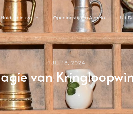
Huidig nieuws
Openingstijden Almelo
Uit D
JULI 18, 2024
gie van Kringloopwin