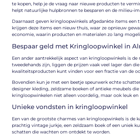
te kopen, help je de vraag naar nieuwe producten te vermin
helpt natuurlijke hulpbronnen te besparen en de milieu-i
Daarnaast geven kringloopwinkels afgedankte items een twe
krijgen deze items een nieuw thuis, waar ze opnieuw gewaa
economie, waarin producten en materialen zo lang mogelijk
Bespaar geld met Kringloopwinkel in A
Een ander aantrekkelijk aspect van kringloopwinkels is d
tweedehands zijn, liggen de prijzen vaak veel lager dan di
kwaliteitsproducten kunt vinden voor een fractie van de oor
Bovendien kun je met een beetje speurwerk echte schatte
designer kleding, zeldzame boeken of antieke meubels die 
kringloopwinkelen niet alleen voordelig, maar ook leuk en 
Unieke vondsten in kringloopwinkel
Een van de grootste charmes van kringloopwinkels is de 
prachtig vintage jurkje, een zeldzaam boek of een uniek k
schatten die wachten om ontdekt te worden.