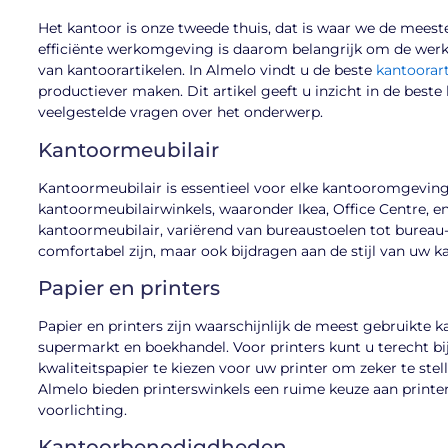
Het kantoor is onze tweede thuis, dat is waar we de meest
efficiënte werkomgeving is daarom belangrijk om de werkp
van kantoorartikelen. In Almelo vindt u de beste
kantoorart
productiever maken. Dit artikel geeft u inzicht in de best
veelgestelde vragen over het onderwerp.
Kantoormeubilair
Kantoormeubilair is essentieel voor elke kantooromgeving
kantoormeubilairwinkels, waaronder Ikea, Office Centre, en
kantoormeubilair, variërend van bureaustoelen tot bureau- 
comfortabel zijn, maar ook bijdragen aan de stijl van uw k
Papier en printers
Papier en printers zijn waarschijnlijk de meest gebruikte k
supermarkt en boekhandel. Voor printers kunt u terecht bij
kwaliteitspapier te kiezen voor uw printer om zeker te st
Almelo bieden printerswinkels een ruime keuze aan printers
voorlichting.
Kantoorbenodigdheden