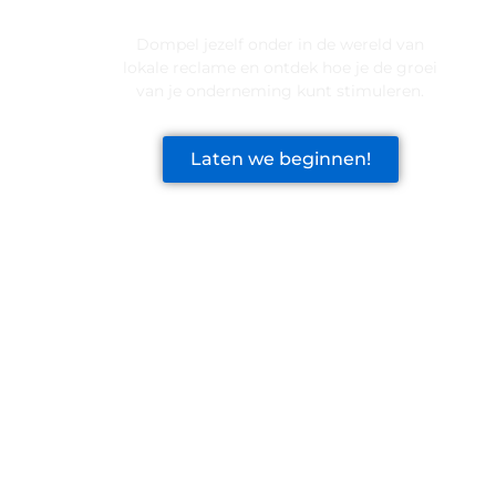
VOOR JOUW BEDRIJF!
Dompel jezelf onder in de wereld van
lokale reclame en ontdek hoe je de groei
van je onderneming kunt stimuleren.
Laten we beginnen!