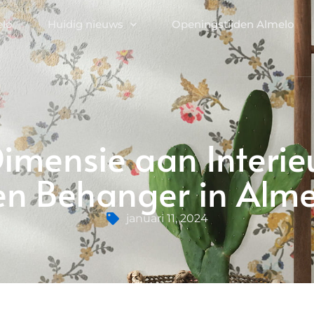
elo
Huidig nieuws
Openingstijden Almelo
imensie aan Interieu
en Behanger in Alme
januari 11, 2024