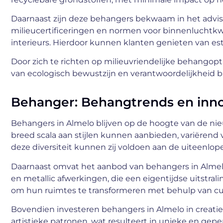
Daarnaast zijn deze behangers bekwaam in het advis
milieucertificeringen en normen voor binnenluchtkwa
interieurs. Hierdoor kunnen klanten genieten van e
Door zich te richten op milieuvriendelijke behangopt
van ecologisch bewustzijn en verantwoordelijkheid b
Behanger: Behangtrends en inno
Behangers in Almelo blijven op de hoogte van de nie
breed scala aan stijlen kunnen aanbieden, variëren
deze diversiteit kunnen zij voldoen aan de uiteenl
Daarnaast omvat het aanbod van behangers in Almel
en metallic afwerkingen, die een eigentijdse uitstrali
om hun ruimtes te transformeren met behulp van cu
Bovendien investeren behangers in Almelo in creat
artistieke patronen, wat resulteert in unieke en geper