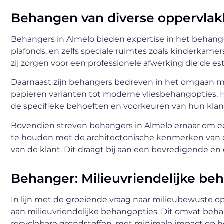
Behangen van diverse oppervlak
Behangers in Almelo bieden expertise in het behan
plafonds, en zelfs speciale ruimtes zoals kinderkam
zij zorgen voor een professionele afwerking die de es
Daarnaast zijn behangers bedreven in het omgaan me
papieren varianten tot moderne vliesbehangopties. H
de specifieke behoeften en voorkeuren van hun klan
Bovendien streven behangers in Almelo ernaar om e
te houden met de architectonische kenmerken van de r
van de klant. Dit draagt bij aan een bevredigende e
Behanger: Milieuvriendelijke be
In lijn met de groeiende vraag naar milieubewuste o
aan milieuvriendelijke behangopties. Dit omvat beh
recyclebare grondstoffen, met minimale impact op he