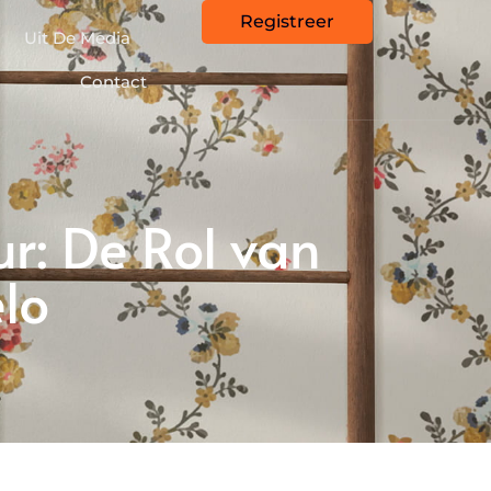
Registreer
Uit De Media
Contact
r: De Rol van
lo