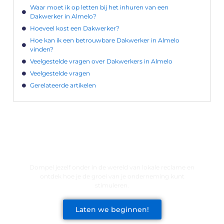
Waar moet ik op letten bij het inhuren van een
Dakwerker in Almelo?
Hoeveel kost een Dakwerker?
Hoe kan ik een betrouwbare Dakwerker in Almelo
vinden?
Veelgestelde vragen over Dakwerkers in Almelo
Veelgestelde vragen
Gerelateerde artikelen
LATEN WE DE KRACHT VAN LOKALE
RECLAME ONTDEKKEN VOOR JOUW
BEDRIJF!
Dompel jezelf onder in de wereld van lokale reclame en
ontdek hoe je de groei van je onderneming kunt
stimuleren.
Laten we beginnen!