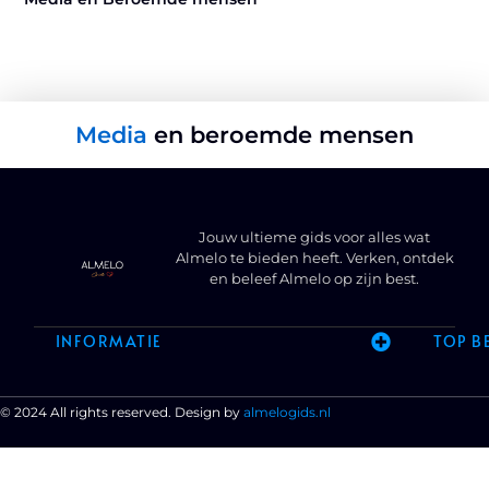
Media
en beroemde mensen
Jouw ultieme gids voor alles wat
Almelo te bieden heeft. Verken, ontdek
en beleef Almelo op zijn best.
INFORMATIE
TOP B
© 2024 All rights reserved. Design by
almelogids.nl