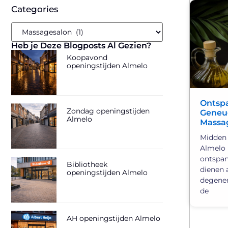
Categories
Heb je Deze Blogposts Al Gezien?
Koopavond
openingstijden Almelo
Ontspa
Zondag openingstijden
Geneu
Almelo
Massag
Midden 
Almelo 
ontspan
Bibliotheek
dienen 
openingstijden Almelo
degenen
de
AH openingstijden Almelo