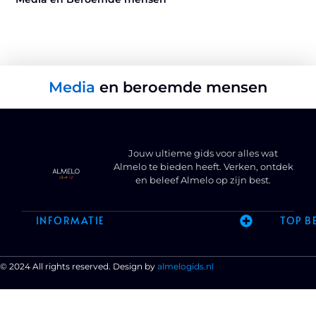
Media
en beroemde mensen
Jouw ultieme gids voor alles wat
Almelo te bieden heeft. Verken, ontdek
en beleef Almelo op zijn best.
INFORMATIE
TOP B
© 2024 All rights reserved. Design by
almelogids.nl